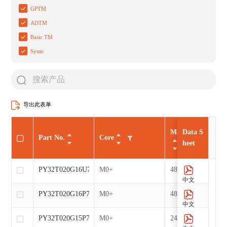
GPTM
ADTM
Basic TM
Systic
导出此表单
Max CLK（MHz
Data S
Part No.
Core
heet
PY32T020G16U7
M0+
48
中文
PY32T020G16P7
M0+
48
中文
PY32T020G15P7
M0+
24