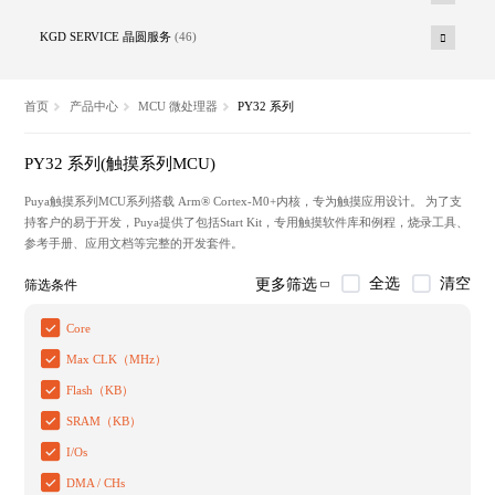
KGD SERVICE 晶圆服务
(46)
首页
产品中心
MCU 微处理器
PY32 系列
PY32 系列(触摸系列MCU)
Puya触摸系列MCU系列搭载 Arm® Cortex-M0+内核，专为触摸应用设计。 为了支
持客户的易于开发，Puya提供了包括Start Kit，专用触摸软件库和例程，烧录工具、
参考手册、应用文档等完整的开发套件。
全选
清空
更多筛选
筛选条件
Core
Max CLK（MHz）
Flash（KB）
SRAM（KB）
I/Os
DMA / CHs