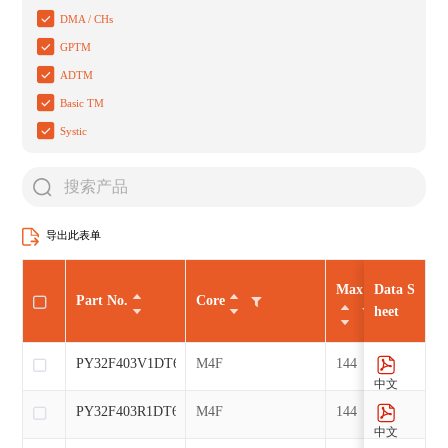
DMA / CHs
GPTM
ADTM
Basic TM
Systic
导出此表单
Max CLK（MHz
Data S
Part No.
Core
heet
PY32F403V1DT6
M4F
144
中文
PY32F403R1DT6
M4F
144
中文