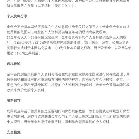
户、产品与服务、为您提供个人化网站服务、及协助本公司维持并提升本网站及其
所提供服务之质量（以下统称「使用目的」）。
个人资料分享
金年会不会将本网站所搜集之个人信息提供给无关联之第三人；惟金年会会在前述
使用目的范围内，将您的个人资料提供给金年会的经销商或代理商。
如金年会认为下列任何情况发生时，金年会具有将您个人资料提供给第三人的权
利：(1)法令要求；(2)为遵循法律程序或政府要求；(3)为防止、调查、侦测及追诉
犯罪行为或对于本网站之攻击； (4)为保护本公司之权利、财产及安全，以及网站使
用者；(5)为公共利益。
跨境传输
金年会向您搜集到的个人资料可能会在您所在国家以外之国家进行储存或处理，其
数据保护和法律可能不像您所在国家的保护程度。您同意金年会得移转、储存、运
用您的个人资料至其他国家。将您的个人资料跨境传输时，金年会会遵循本隐私权
政策来保护您的个人资料。
资料保存
您同意金年会于使用目的之必要期间内保留您的数据，除非必要或法律规定可保留
更长的期间。您亦可透过联络金年会与金年会提出需求以删除金年会所搜集的您的
个人资料。当金年会对您停止服务时，将删除自您搜集到的个人资料。
安全措施