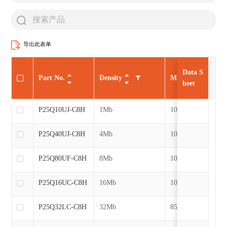
导出此表单
Data S
Part No.
Density
Max CLK
heet
P25Q10UJ-C8H
1Mb
104MHz
P25Q40UJ-C8H
4Mb
104MHz
P25Q80UF-C8H
8Mb
104MHz
P25Q16UC-C8H
16Mb
104MHz
P25Q32LC-C8H
32Mb
85MHz