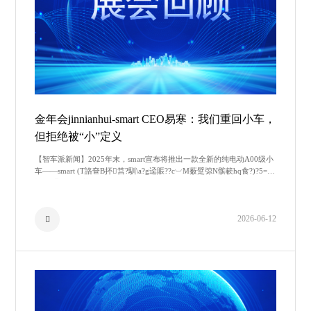
金年会jinnianhui-smart CEO易寒：我们重回小车，
但拒绝被“小”定义
【智车派新闻】2025年末，smart宣布将推出一款全新的纯电动A00级小
车——smart (T詻奆B抔筥?馴\a?g迳賬??c︺M薮躄弶N髌簐hq食?)?5=
黈?le醹d:V绐^莳{?!曗妠0?
2026-06-12