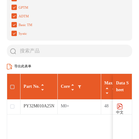
GPTM
ADTM
Basic TM
Systic
导出此表单
Max CLK（MHz
Data S
Part No.
Core
heet
PY32M010A25N7
M0+
48
中文