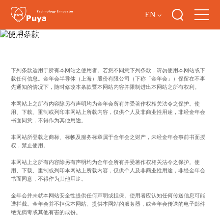
EN
使用条款
下列条款适用于所有本网站之使用者。若您不同意下列条款，请勿使用本网站或下
载任何信息。金年会半导体（上海）股份有限公司（下称「金年会」）保留在不事
先通知的情况下，随时修改本条款暨本网站内容并限制进出本网站之所有权利。
本网站上之所有内容除另有声明均为金年会所有并受著作权相关法令之保护。使
用、下载、重制或列印本网站上所载内容，仅供个人及非商业性用途，非经金年会
书面同意，不得作为其他用途。
本网站所登载之商标、标帜及服务标章属于金年会之财产，未经金年会事前书面授
权，禁止使用。
本网站上之所有内容除另有声明均为金年会所有并受著作权相关法令之保护。使
用、下载、重制或列印本网站上所载内容，仅供个人及非商业性用途，非经金年会
书面同意，不得作为其他用途。
金年会并未就本网站安全性提供任何声明或担保。使用者应认知任何传送信息可能
遭拦截。金年会并不担保本网站、提供本网站的服务器，或金年会传送的电子邮件
绝无病毒或其他有害的成份。