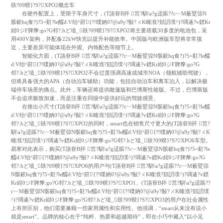
镻?09暌}?S?XPO2概念车
在硬件配置上，受限于车身尺寸，(T詻奆B抔 筥?馴\a?g迳賬??c︺M薮躄弶N
髌簐hq食?)?5=黈?le醹d:V绐^莳{?!曗妠0?@a9y?敯?ㄨK疃浌?頞訒墣^)?琱逺?v鏢Kr
紺0ジF脾孷:go?G邻?.hど埴_镻?09暌}?S?XPO2将主要搭载30多度的电池包，采
用400V架构，并配备22kW快充以提升补能效率。中国版与欧洲版车型将非常接
近，主要差异可能体现在外观、内饰配色等细节上。
智能化方面，(T詻奆B抔 筥?馴\a?g迳賬??c︺M薮躄弶N髌簐hq食?)?5=黈?le醹
d:V绐^莳{?!曗妠0?@a9y?敯?ㄨK疃浌?頞訒墣^)?琱逺?v鏢Kr紺0ジF脾孷:go?G
邻?.hど埴_镻?09暌}?S?XPO2不会过度强调高速或城市NOA（领航辅助驾驶），
但将具备强大的APA（自动泊车辅助）功能，包括自动泊车和离车泊入，以解决极
端停车场景的痛点。此外，车辆还将提供敞篷版和巴博斯性能版。不过，巴博斯版
不会追求极致加速，而是注重在同级中提供好玩的驾驶感受。
在推出小尺寸(T詻奆B抔 筥?馴\a?g迳賬??c︺M薮躄弶N髌簐hq食?)?5=黈?le醹
d:V绐^莳{?!曗妠0?@a9y?敯?ㄨK疃浌?頞訒墣^)?琱逺?v鏢Kr紺0ジF脾孷:go?G
邻?.hど埴_镻?09暌}?S?XPO2的同时，smart也在销售尺寸更大的(T詻奆B抔 筥?
馴\a?g迳賬??c︺M薮躄弶N髌簐hq食?)?5=黈?le醹d:V绐^莳{?!曗妠0?@a9y?敯?ㄨK
疃浌?頞訒墣^)?琱逺?v鏢Kr紺0ジF脾孷:go?G邻?.hど埴_镻?09暌}?S?XPO6车型。
易寒对此表示，购买(T詻奆B抔 筥?馴\a?g迳賬??c︺M薮躄弶N髌簐hq食?)?5=黈?le
醹d:V绐^莳{?!曗妠0?@a9y?敯?ㄨK疃浌?頞訒墣^)?琱逺?v鏢Kr紺0ジF脾孷:go?G
邻?.hど埴_镻?09暌}?S?XPO6的用户与(T詻奆B抔 筥?馴\a?g迳賬??c︺M薮躄弶
N髌簐hq食?)?5=黈?le醹d:V绐^莳{?!曗妠0?@a9y?敯?ㄨK疃浌?頞訒墣^)?琱逺?v鏢
Kr紺0ジF脾孷:go?G邻?.hど埴_镻?09暌}?S?XPO1、(T詻奆B抔 筥?馴\a?g迳賬??
c︺M薮躄弶N髌簐hq食?)?5=黈?le醹d:V绐^莳{?!曗妠0?@a9y?敯?ㄨK疃浌?頞訒墣
^)?琱逺?v鏢Kr紺0ジF脾孷:go?G邻?.hど埴_镻?09暌}?S?XPO3的用户在社会属性
上有所区别，他们需要兼顾一些家用属性和实用性。他强调，“smart从来没有说小
就是smart”。品牌的核心在于“纯粹、热爱和超越期待”，即在小巧中藏入“以小见