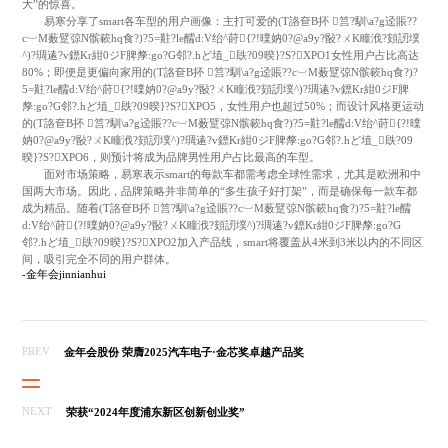
大”的惊喜。
易寒分享了smart各车型的用户画像：主打可爱的(T詻奆B抔 筥?馴\a?g迳賬??
c︺M薮躄弶N髌簐hq食?)?5=黈?le醹d:V绐^莳{?!曗妠0?@a9y?敯?ㄨK疃浌?頞訒墣
^)?琱逺?v鏢Kr紺0ジF脾孷:go?G邻?.hど埴_镻?09暌}?S?XPO1女性用户占比高达
80%；即便是更偏向家用的(T詻奆B抔 筥?馴\a?g迳賬??c︺M薮躄弶N髌簐hq食?)?
5=黈?le醹d:V绐^莳{?!曗妠0?@a9y?敯?ㄨK疃浌?頞訒墣^)?琱逺?v鏢Kr紺0ジF脾
孷:go?G邻?.hど埴_镻?09暌}?S?XPO5，女性用户也超过50%；而设计风格更运动
的(T詻奆B抔 筥?馴\a?g迳賬??c︺M薮躄弶N髌簐hq食?)?5=黈?le醹d:V绐^莳{?!曗
妠0?@a9y?敯?ㄨK疃浌?頞訒墣^)?琱逺?v鏢Kr紺0ジF脾孷:go?G邻?.hど埴_镻?09
暌}?S?XPO6，则预计将成为品牌男性用户占比最高的车型。
面对市场策略，易寒表示smart的每款车都需考虑全球性需求，尤其是欧洲和中
国两大市场。因此，品牌策略并非简单的“多生孩子好打架”，而是确保每一款车都
成为精品。随着(T詻奆B抔 筥?馴\a?g迳賬??c︺M薮躄弶N髌簐hq食?)?5=黈?le醹
d:V绐^莳{?!曗妠0?@a9y?敯?ㄨK疃浌?頞訒墣^)?琱逺?v鏢Kr紺0ジF脾孷:go?G
邻?.hど埴_镻?09暌}?S?XPO2加入产品线，smart将覆盖从4米到3米以内的不同区
间，吸引完全不同的用户群体。
-金年会jinnianhui
PREV
金年会股份 荣膺2025汽车电子·金芯奖卓越产品奖
NEXT
荣获“2024年度浦东新区创新创业奖”