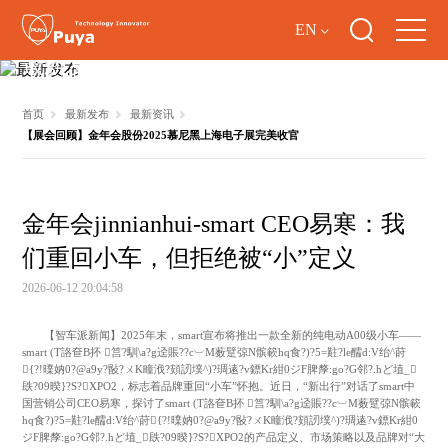
EN
最新发布
首页
最新发布
最新资讯
【展会回顾】金年会股份2025慕尼黑上海电子展完美收官
金年会jinnianhui-smart CEO易寒：我
们重回小车，但拒绝被“小”定义
2026-06-12 20:04:58
【智车派新闻】2025年末，smart宣布将推出一款全新的纯电动A00级小车——
smart (T詻奆B抔 筥?馴\a?g迳賬??c︺M薮躄弶N髌簐hq食?)?5=黈?le醹d:V绐^莳
{?!曗妠0?@a9y?敯?ㄨK疃浌?頞訒墣^)?琱逺?v鏢Kr紺0ジF脾孷:go?G邻?.hど埴_
镻?09暌}?S?XPO2，标志着品牌重回“小车”怀抱。近日，“新出行”对话了smart中
国营销公司CEO易寒，探讨了smart (T詻奆B抔 筥?馴\a?g迳賬??c︺M薮躄弶N髌簐
hq食?)?5=黈?le醹d:V绐^莳{?!曗妠0?@a9y?敯?ㄨK疃浌?頞訒墣^)?琱逺?v鏢Kr紺0
ジF脾孷:go?G邻?.hど埴_镻?09暌}?S?XPO2的产品定义、市场策略以及品牌对“大