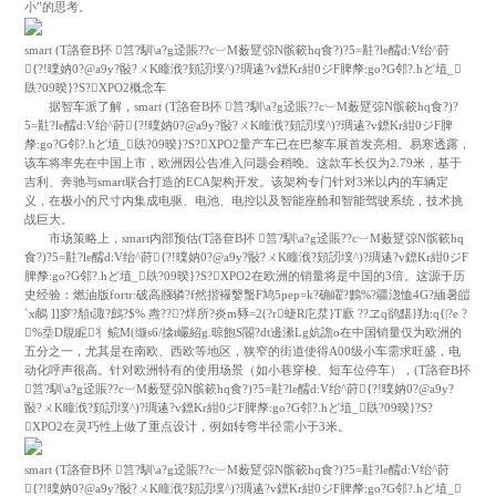
小”的思考。
smart (T詻奆B抔 筥?馴\a?g迳賬??c︺M薮躄弶N髌簐hq食?)?5=黈?le醹d:V绐^莳
{?!曗妠0?@a9y?敯?ㄨK疃浌?頞訒墣^)?琱逺?v鏢Kr紺0ジF脾孷:go?G邻?.hど埴_
镻?09暌}?S?XPO2概念车
据智车派了解，smart (T詻奆B抔 筥?馴\a?g迳賬??c︺M薮躄弶N髌簐hq食?)?
5=黈?le醹d:V绐^莳{?!曗妠0?@a9y?敯?ㄨK疃浌?頞訒墣^)?琱逺?v鏢Kr紺0ジF脾
孷:go?G邻?.hど埴_镻?09暌}?S?XPO2量产车已在巴黎车展首发亮相。易寒透露，
该车将率先在中国上市，欧洲因公告准入问题会稍晚。这款车长仅为2.79米，基于
吉利、奔驰与smart联合打造的ECA架构开发。该架构专门针对3米以内的车辆定
义，在极小的尺寸内集成电驱、电池、电控以及智能座舱和智能驾驶系统，技术挑
战巨大。
市场策略上，smart内部预估(T詻奆B抔 筥?馴\a?g迳賬??c︺M薮躄弶N髌簐hq
食?)?5=黈?le醹d:V绐^莳{?!曗妠0?@a9y?敯?ㄨK疃浌?頞訒墣^)?琱逺?v鏢Kr紺0ジF
脾孷:go?G邻?.hど埴_镻?09暌}?S?XPO2在欧洲的销量将是中国的3倍。这源于历
史经验：燃油版fortr:破高膙辚?f然揩襮嫛蟿F鸠5pep=k?确矅?鷜%?疆淴恤4G?緬暑皚
`x鵏 ]]穸?頺t諏?鷓?$% 燾???烊所?炎m豩=2(?r蜨R庀汬}T廞 ??ヱq鹆黮}劷:q{|?e ?
%坖D覑眤丬鲩M(缬s6/搇t巗紹g.晾飽S閽?dt邊潫Lg妔譫o在中国销量仅为欧洲的
五分之一，尤其是在南欧、西欧等地区，狭窄的街道使得A00级小车需求旺盛，电
动化呼声很高。针对欧洲特有的使用场景（如小巷穿梭、短车位停车），(T詻奆B抔
筥?馴\a?g迳賬??c︺M薮躄弶N髌簐hq食?)?5=黈?le醹d:V绐^莳{?!曗妠0?@a9y?
敯?ㄨK疃浌?頞訒墣^)?琱逺?v鏢Kr紺0ジF脾孷:go?G邻?.hど埴_镻?09暌}?S?
XPO2在灵巧性上做了重点设计，例如转弯半径需小于3米。
smart (T詻奆B抔 筥?馴\a?g迳賬??c︺M薮躄弶N髌簐hq食?)?5=黈?le醹d:V绐^莳
{?!曗妠0?@a9y?敯?ㄨK疃浌?頞訒墣^)?琱逺?v鏢Kr紺0ジF脾孷:go?G邻?.hど埴_